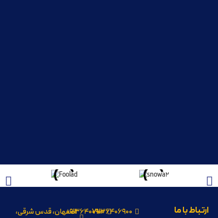
ارتباط با ما
09136406900
09136407100
اصفهان، قدس شرقی،