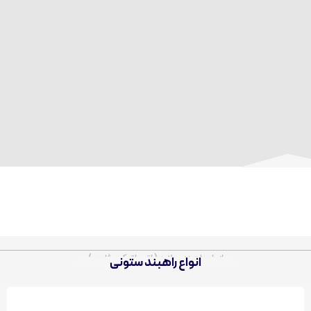
انواع راه بند بولارد ( اتوماتیک - ثابت )
انواع راهبند ستونی