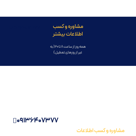
مشاوره و کسب
09136407377
اطلاعات بیشتر
همه روز از ساعت 8 تا 20 ( به
غیر از روزهای تعطیل )
09136407377
مشاوره و کسب اطلاعات