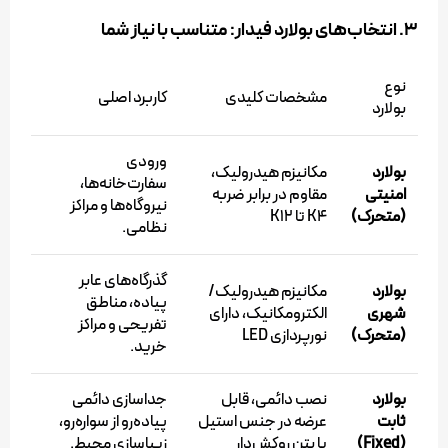
۳. انتخاب‌های بولارد فیدار: متناسب با نیاز شما
نوع
مشخصات کلیدی
کاربرد اصلی
بولارد
ورودی
بولارد
مکانیزم هیدرولیک،
سفارت‌خانه‌ها،
امنیتی
مقاوم در برابر ضربه
نیروگاه‌ها و مراکز
(متحرک)
K4 تا K12
نظامی.
گذرگاه‌های عابر
بولارد
مکانیزم هیدرولیک/
پیاده، مناطق
شهری
الکترومکانیک، دارای
تفریحی و مراکز
(متحرک)
نورپردازی LED
خرید.
بولارد
نصب دائمی، قابل
جداسازی دائمی
ثابت
عرضه در جنس استیل
پیاده‌رو از سواره‌رو،
(Fixed)
یا بتن روکش‌دار
زیباسازی محیط.