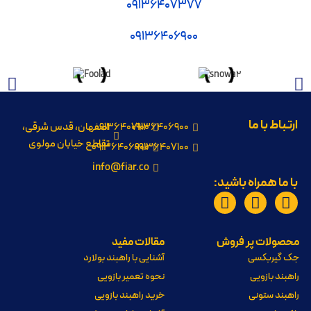
09136407377
09136406900
ارتباط با ما
09136406900
09136407100
اصفهان، قدس شرقی،
تقاطع خیابان مولوی
09136406900
09136407100
info@fiar.co
با ما همراه باشید:
محصولات پر فروش
مقالات مفید
جک گیربکسی
آشنایی با راهبند بولارد
راهبند بازویی
نحوه تعمیر بازویی
راهبند ستونی
خرید راهبند بازویی