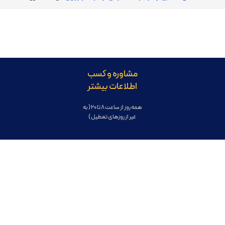
مشاوره و کسب
09136407377
اطلاعات بیشتر
همه روز از ساعت 8 تا 20 ( به
غیر از روزهای تعطیل )