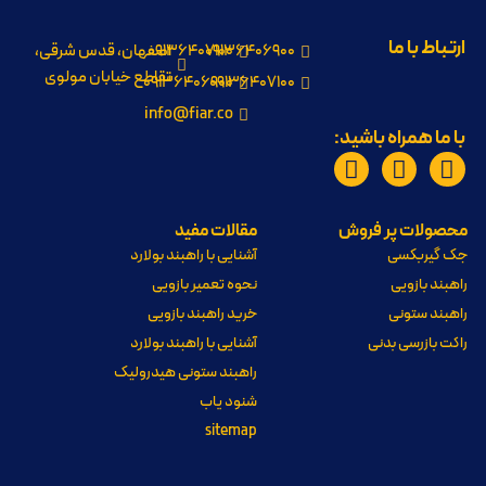
ارتباط با ما
09136406900
09136407100
اصفهان، قدس شرقی،
تقاطع خیابان مولوی
09136406900
09136407100
info@fiar.co
با ما همراه باشید:
محصولات پر فروش
مقالات مفید
جک گیربکسی
آشنایی با راهبند بولارد
راهبند بازویی
نحوه تعمیر بازویی
راهبند ستونی
خرید راهبند بازویی
راکت بازرسی بدنی
آشنایی با راهبند بولارد
راهبند ستونی هیدرولیک
شنود یاب
sitemap