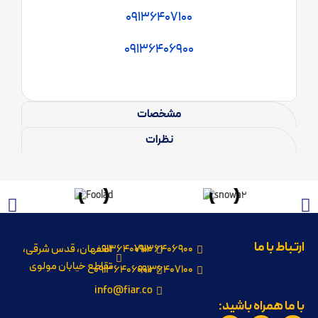
09136407100
09136406900
مشخصات
نظرات
ارتباط با ما
09136406900
09136407100
اصفهان، قدس شرقی،
تقاطع خیابان مولوی
09136406900
09136407100
info@fiar.co
با ما همراه باشید: