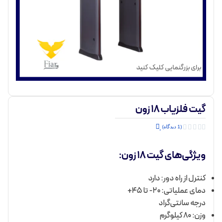
برای بزرگنمایی کلیک کنید
گیت فلزیاب 18 زون





(1 دیدگاه)
ویژگی‌های گیت 18 زون:
کنترل از راه دور: دارد
دمای عملیاتی: 20- تا 45+
درجه سانتی‌گراد
وزن: 80 کیلوگرم