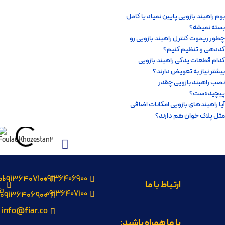
بوم راهبند بازویی پایین نمیاد یا کامل
بسته نمیشه؟
چطور ریموت کنترل راهبند بازویی رو
کددهی و تنظیم کنیم؟
کدام قطعات یدکی راهبند بازویی
بیشتر نیاز به تعویض دارند؟
نصب راهبند بازویی چقدر
پیچیده‌ست؟
آیا راهبندهای بازویی امکانات اضافی
مثل پلاک خوان هم دارند؟
09136406900
09136407100
اص
ارتباط با ما
تق
09136407100
09136406900
info@fiar.co
با ما همراه باشید: