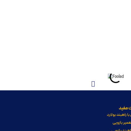
ت مفید
با راهبند بولارد
میر بازویی
هبند بازویی