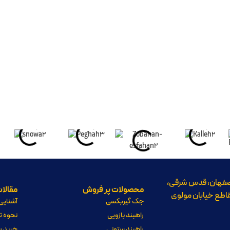
فهان، قدس شرقی،
محصولات پر فروش
مقالا
اطع خیابان مولوی
جک گیربکسی
آشنایی 
راهبند بازویی
نحوه تع
راهبند ستونی
خرید را