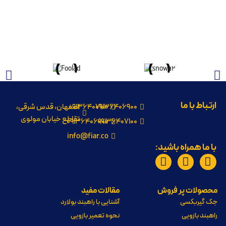
ارتباط با ما
09136406900
09136407100
اصفهان، قدس شرقی،
تقاطع خیابان مولوی
09136406900
09136407100
info@fiar.co
با ما همراه باشید:
محصولات پر فروش
مقالات مفید
جک گیربکسی
آشنایی با راهبند بولارد
راهبند بازویی
نحوه تعمیر بازویی