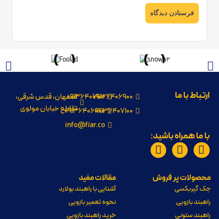
ارتباط با ما
09136406900
09136407100
اصفهان، قدس شرقی،
تقاطع خیابان مولوی
09136406900
09136407100
info@fiar.co
با ما همراه باشید:
محصولات پر فروش
مقالات مفید
جک گیربکسی
آشنایی با راهبند بولارد
راهبند بازویی
نحوه تعمیر بازویی
راهبند ستونی
خرید راهبند بازویی