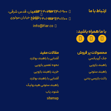
ارتباط با ما
09136406900
09136407100
اصفهان، قدس شرقی،
تقاطع خیابان مولوی
09136406900
09136407100
info@fiar.co
با ما همراه باشید:
محصولات پر فروش
مقالات مفید
جک گیربکسی
آشنایی با راهبند بولارد
راهبند بازویی
نحوه تعمیر بازویی
راهبند ستونی
خرید راهبند بازویی
راکت بازرسی بدنی
آشنایی با راهبند بولارد
راهبند ستونی هیدرولیک
شنود یاب
sitemap