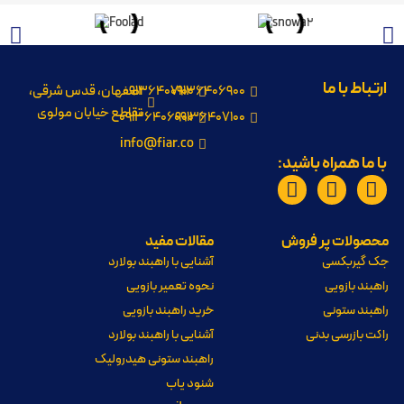
ارتباط با ما
09136406900
09136407100
اصفهان، قدس شرقی،
تقاطع خیابان مولوی
09136406900
09136407100
info@fiar.co
با ما همراه باشید:
محصولات پر فروش
مقالات مفید
جک گیربکسی
آشنایی با راهبند بولارد
راهبند بازویی
نحوه تعمیر بازویی
راهبند ستونی
خرید راهبند بازویی
راکت بازرسی بدنی
آشنایی با راهبند بولارد
راهبند ستونی هیدرولیک
شنود یاب