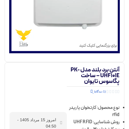
برای بزرگنمایی کلیک کنید
آنتن برد بلند مدل PK-
UHF101E – ساخت
پگاسوس تایوان





(1 دیدگاه)
نوع محصول: کارتخوان یا ریدر
rfid
امروز 15 مرداد 1405 -
روش شناسایی: UHF RFID
04:50