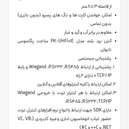
از فاصله 3 تا 8 متر
امکان خواندن کارت ها و تگ های پسیو (بدون باتری)
بدون تماس
مقاوم در برابر آب و گرد و غبار
آنتن برد بلند مدل PK-UHF101E ساخت پگاسوس
تایوان
پشتیبانی سیستمی
پشتیبانی از ارتباط Wiegand ،RS232 ،RS485 و رابط
TCP / IP + دارای ۲ رله
امکان ارتباط با کلیه کنترلرهای آفلاین و آنلاین
امکان ارتباط با هر کنترلر تردد با خروجی Wiegand
،RS485 ،RS232 ،TCP/IP
دارای SDK جهت ارتباط با انواع نرم افزارهای کنترل تردد
حضور غیاب اتوماسیون اداری وغیره کاربردی (VC, VB,
.NET و C++ و C#)