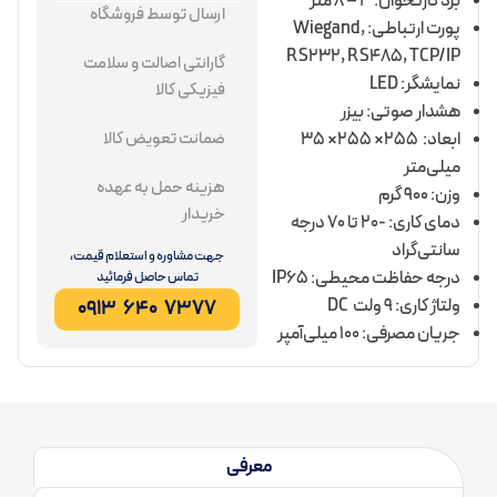
برد کارتخوان: 3 – 8 متر
ارسال توسط فروشگاه
پورت ارتباطی: Wiegand,
RS232, RS485, TCP/IP
گارانتی اصالت و سلامت
نمایشگر: LED
فیزیکی کالا
هشدار صوتی: بیزر
ابعاد: 255× 255× 35
ضمانت تعویض کالا
میلی‌متر
هزینه حمل به عهده
وزن: 900 گرم
خریدار
دمای کاری: -20 تا 70 درجه
سانتی‌گراد
جهت مشاوره و استعلام قیمت،
درجه حفاظت محیطی: IP65
تماس حاصل فرمائید
ولتاژ کاری: ۹ ولت DC
7377 640 0913
جریان مصرفی: ۱۰۰ میلی‌آمپر
معرفی