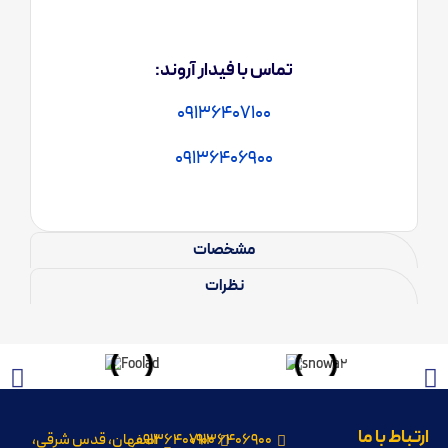
تماس با فیدار آروند:
09136407100
09136406900
مشخصات
نظرات
ارتباط با ما
09136406900
09136407100
اصفهان، قدس شرقی،