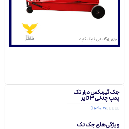
برای بزرگنمایی کلیک کنید
جک گیربکس درار تک
پمپ چدنی 3 تایر





(2 دیدگاه)
ویژگی‌های جک تک