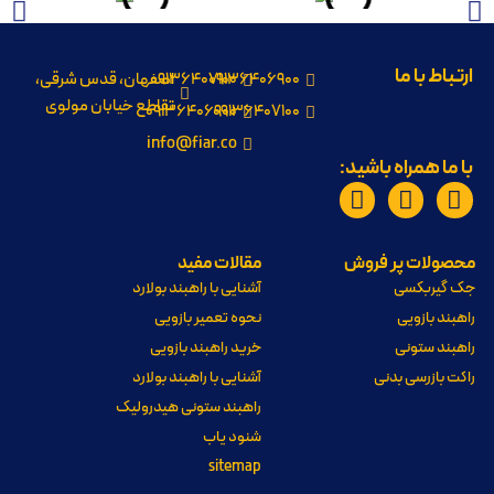
ارتباط با ما
09136406900
09136407100
اصفهان، قدس شرقی،
تقاطع خیابان مولوی
09136406900
09136407100
info@fiar.co
با ما همراه باشید:
محصولات پر فروش
مقالات مفید
جک گیربکسی
آشنایی با راهبند بولارد
راهبند بازویی
نحوه تعمیر بازویی
راهبند ستونی
خرید راهبند بازویی
راکت بازرسی بدنی
آشنایی با راهبند بولارد
راهبند ستونی هیدرولیک
شنود یاب
sitemap