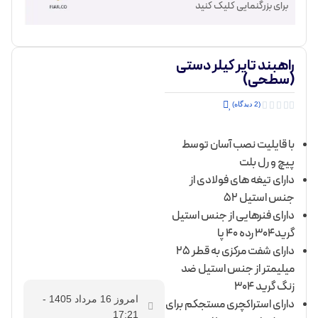
برای بزرگنمایی کلیک کنید
راهبند تایر کیلر دستی
(سطحی)





(2 دیدگاه)
با قایلیت نصب آسان توسط
پیچ و رل بلت
دارای تیغه های فولادی از
جنس استیل 52
دارای فنرهایی از جنس استیل
گرید304 رده 40 پا
دارای شفت مرکزی به قطر 25
میلیمتر از جنس استیل ضد
زنگ گرید 304
امروز 16 مرداد 1405 -
دارای استراکچری مستجکم برای
17:21