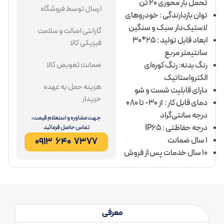
تحمل بار محوری 20 تن
ارسال توسط فروشگاه
توان بازدارندگی : خودروهای
لاستیک‌دار سبک و سنگین
گارانتی اصالت و سلامت
ابعاد قابل تولید : 25*30
فیزیکی کالا
سانتیمتر مربع
رنگ بدنه: رنگ کوره‌ای
ضمانت تعویض کالا
الکترواستاتیک
هزینه حمل به عهده
دارای قابلیت شست و شو
خریدار
دمای قابل کار : از 30- تا 80+
درجه سانتی‌گراد
جهت مشاوره و استعلام قیمت،
درجه حفاظتی : IP65
تماس حاصل فرمائید
1 سال ضمانت
7377 640 0913
10 سال خدمات پس از فروش
معرفی