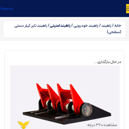
محصولا
خانه
راهبند
راهبند خودرویی
راهبند امنیتی
راهبند تایر کیلر دستی
(سطحی)
در حال بارگذاری...
مشاهده 360 درجه